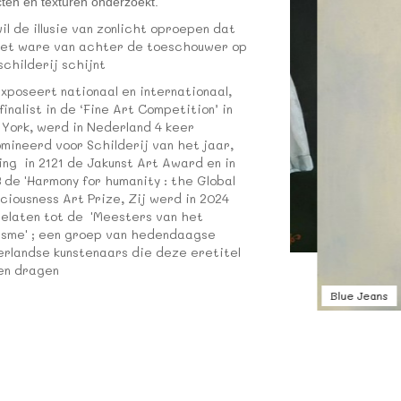
cten en texturen onderzoekt.
wil de illusie van zonlicht oproepen dat
het ware van achter de toeschouwer op
schilderij schijnt
exposeert nationaal en internationaal,
finalist in de ‘Fine Art Competition’ in
York, werd in Nederland 4 keer
mineerd voor Schilderij van het jaar,
ing in 2121 de Jakunst Art Award en in
 de 'Harmony for humanity : the Global
ciousness Art Prize, Zij werd in 2024
elaten tot de 'Meesters van het
isme' ; een groep van hedendaagse
 memories
rlandse kunstenaars die deze eretitel
en dragen
Blue Jeans