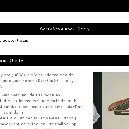
Gerty Vos
About Gerty
s account aan
.
bout Gerty
y Vos ( 1965) is afgestudeerd aan de
emie voor Schone Kunsten St. Lucas,
ië.
 werk verkent de tastbare en
ijpbare dimensies van identiteit en de
tie met de expressie van kleur en stoffen
en schilderij.
eeft stoffen realistisch weer waarbij
consequent de effecten van zonlicht
op