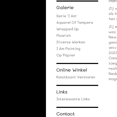
obje
Galerie
Zij 
als 
Serie 'I Am'
het 
Aquarel Of Tempera
Zij 
Wrapped Up
was 
Moorish
New 
Diverse Werken
geno
ontv
I Am Painting
2023
Op Papier
Cons
toeg
real
Online Winkel
My
Nede
Kunstkaart Versturen
mog
Links
Interessante Links
Contact