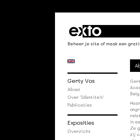
Beheer je site
of
maak een grati
A
Gerty Vos
Gert
Acad
About
Belg
Over 'identiteit'
Haar
Publicaties
ongr
rela
Exposities
in e
Ze g
Overzicht
zij 