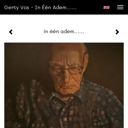
Gerty Vos - In Één Adem......
Tog
nav
in één adem......